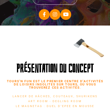
PRÉSENTATION DU CONCEPT
TOURS’N FUN EST LE PREMIER CENTRE D’ACTIVITÉS
DE LOISIRS INSOLITES SUR TOURS, OÙ VOUS
TROUVEREZ CES ACTIVITÉS.​
LANCER DE HÂCHES, COUTEAUX, SHURIKENS
ART ROOM - DEGLING ROOM
LE MAGNETAG : DUEL D'EPEE EN MOUSSE