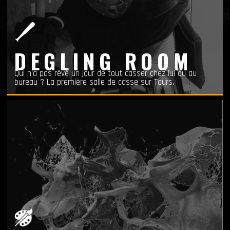
DEGLING ROOM
Qui n’a pas rêvé un jour de tout casser chez lui ou au
bureau ? La première salle de casse sur Tours.